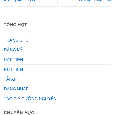
TỔNG HỢP
TRANG CHỦ
ĐĂNG KÝ
NẠP TIỀN
RÚT TIỀN
TẢI APP
ĐĂNG NHẬP
TÁC GIẢ CƯỜNG NGUYỄN
CHUYÊN MỤC