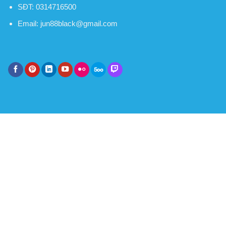
SĐT:
0314716500
Email:
jun88black@gmail.com