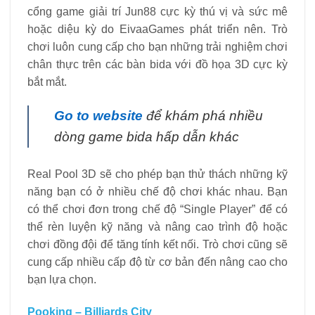
cổng game giải trí Jun88
cực kỳ thú vị và sức mê
hoặc diệu kỳ do EivaaGames phát triển nên. Trò
chơi luôn cung cấp cho bạn những trải nghiệm chơi
chân thực trên các bàn bida với đồ họa 3D cực kỳ
bắt mắt.
Go to website
để khám phá nhiều
dòng game bida hấp dẫn khác
Real Pool 3D sẽ cho phép bạn thử thách những kỹ
năng bạn có ở nhiều chế độ chơi khác nhau. Bạn
có thể chơi đơn trong chế độ “Single Player” để có
thể rèn luyện kỹ năng và nâng cao trình độ hoặc
chơi đồng đội để tăng tính kết nối. Trò chơi cũng sẽ
cung cấp nhiều cấp độ từ cơ bản đến nâng cao cho
bạn lựa chọn.
Pooking – Billiards City