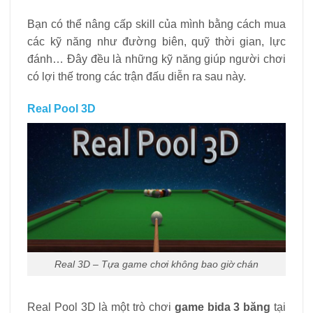
Bạn có thể nâng cấp skill của mình bằng cách mua
các kỹ năng như đường biên, quỹ thời gian, lực
đánh… Đây đều là những kỹ năng giúp người chơi
có lợi thế trong các trận đấu diễn ra sau này.
Real Pool 3D
Real 3D – Tựa game chơi không bao giờ chán
Real Pool 3D là một trò chơi
game bida 3 băng
tại