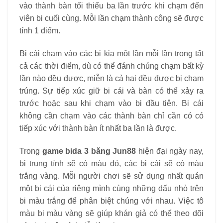
vào thành bàn tối thiểu ba lần trước khi chạm đến
viên bi cuối cùng. Mỗi lần chạm thành công sẽ được
tính 1 điểm.
Bi cái chạm vào các bi kia một lần mỗi lần trong tất
cả các thời điểm, dù có thể đánh chúng chạm bất kỳ
lần nào đều được, miễn là cả hai đều được bị chạm
trúng. Sự tiếp xúc giữ bi cái và bàn có thể xảy ra
trước hoặc sau khi chạm vào bi đầu tiên. Bi cái
không cần chạm vào các thành bàn chỉ cần có có
tiếp xúc với thành bàn ít nhất ba lần là được.
Trong
game bida 3 băng Jun88
hiện đại ngày nay,
bi trung tính sẽ có màu đỏ, các bi cái sẽ có màu
trắng vàng. Mỗi người chơi sẽ sử dụng nhất quán
một bi cái của riêng mình cùng những dấu nhỏ trên
bi màu trắng để phân biệt chúng với nhau. Việc tô
màu bi màu vàng sẽ giúp khán giả có thể theo dõi