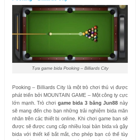
Tựa game bida Pooking – Billiards City
Pooking – Billiards City là một trò chơi thú vị được
phát triển bởi MOUNTAIN GAME – Một công ty cực
lớn mạnh. Trò chơi
game bida 3 băng Jun88
này
sẽ mang đến cho bạn những trải nghiệm bida mãn
nhãn trên các thiết bị online. Khi chơi game bạn sẽ
được sẽ được cung cấp nhiều loại bàn bida và gậy
bida với thiết kế bắt mắt, cho phép bạn có thể tùy