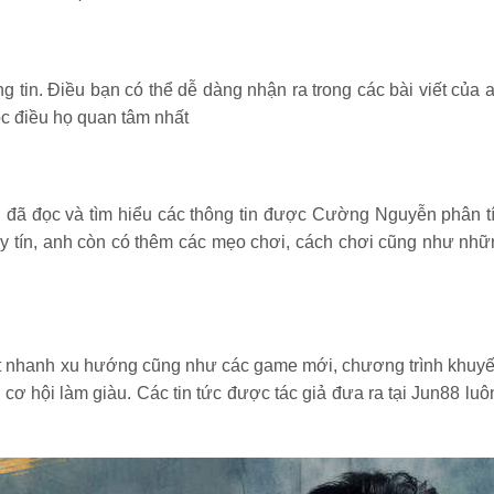
 tin. Điều bạn có thể dễ dàng nhận ra trong các bài viết của 
ọc điều họ quan tâm nhất
u đã đọc và tìm hiểu các thông tin được Cường Nguyễn phân t
 uy tín, anh còn có thêm các mẹo chơi, cách chơi cũng như nh
hật nhanh xu hướng cũng như các game mới, chương trình khuy
cơ hội làm giàu. Các tin tức được tác giả đưa ra tại Jun88 luô