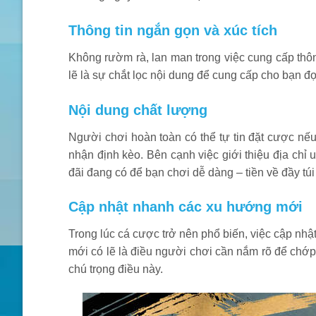
Thông tin ngắn gọn và xúc tích
Không rườm rà, lan man trong việc cung cấp thông
lẽ là sự chắt lọc nội dung để cung cấp cho bạn đ
Nội dung chất lượng
Người chơi hoàn toàn có thể tự tin đặt cược nế
nhận định kèo. Bên cạnh việc giới thiệu địa chỉ
đãi đang có để bạn chơi dễ dàng – tiền về đầy túi
Cập nhật nhanh các xu hướng mới
Trong lúc cá cược trở nên phổ biến, việc cập n
mới có lẽ là điều người chơi cần nắm rõ để chớp 
chú trọng điều này.