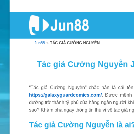
Skip
to
content
Jun88
»
TÁC GIẢ CƯỜNG NGUYỄN
Tác giả Cường Nguyễn Ju
“Tác giả Cường Nguyễn” chắc hẳn là cái tên
https://galaxyguardcomics.com/
. Được mệnh 
đường trở thành tỷ phú của hàng ngàn người khi 
sao? Khám phá ngay thông tin thú vị về tác giả 
Tác giả Cường Nguyễn là ai