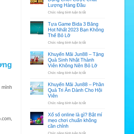
Phăng
Đủ
Lượng Hàng Đầu
Đơn
Cho
Chức năng bình luận bị tắt
ở
Giản
Người
Sun
Nhất
Mới
Pazuru
2023
Tựa Game Bida 3 Băng
Tài
Dành
Hot Nhất 2023 Bạn Không
Xỉu
Cho
Thể Bỏ Lỡ
–
Người
Chức năng bình luận bị tắt
ở
Ứng
Mới
Tựa
Dụng
Game
Chơi
Khuyến Mãi Jun88 – Tặng
Bida
Cược
Quà Sinh Nhật Thành
ờng
3
Chất
Viên Không Nên Bỏ Lỡ
Băng
Lượng
Chức năng bình luận bị tắt
ở
Hot
Hàng
Khuyến
Nhất
Đầu
Mãi
2023
Khuyến Mãi Jun88 – Phần
a mình
Jun88
Bạn
Quà Tri Ân Dành Cho Hội
–
Không
Viên
Tặng
Thể
Chức năng bình luận bị tắt
ở
Quà
Bỏ
Khuyến
Sinh
Lỡ
Mãi
Nhật
Xổ số online là gì? Bật mí
o.com,
Jun88
Thành
mẹo chơi chuẩn không
–
Viên
cần chỉnh
Phần
Không
Chức năng bình luận bị tắt
ở
Quà
Nên