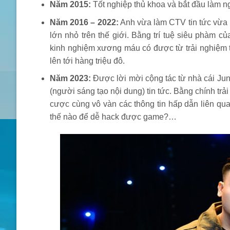
Năm 2015:
Tốt nghiệp thủ khoa và bắt đầu làm n
Năm 2016 – 2022:
Anh vừa làm CTV tin tức vừa 
lớn nhỏ trên thế giới. Bằng trí tuệ siêu phàm củ
kinh nghiệm xương máu có được từ trải nghiệm th
lên tới hàng triệu đô.
Năm 2023:
Được lời mời cộng tác từ nhà cái Jun8
(người sáng tạo nội dung) tin tức. Bằng chính trả
cược cùng vô vàn các thông tin hấp dẫn liên qua
thế nào để dễ hack được game?…