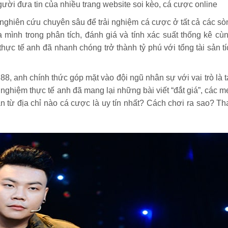
gười đưa tin của nhiều trang website soi kèo, cá cược online
nghiên cứu chuyên sâu để trải nghiệm cá cược ở tất cả các sò
a mình trong phân tích, đánh giá và tính xác suất thống kê cù
ực tế anh đã nhanh chóng trở thành tỷ phú với tổng tài sản tí
8, anh chính thức góp mặt vào đội ngũ nhân sự với vai trò là t
i nghiệm thực tế anh đã mang lại những bài viết “đắt giá”, các m
n từ địa chỉ nào cá cược là uy tín nhất? Cách chơi ra sao? Th